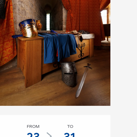
Opening hours & co
FROM
TO
23
31