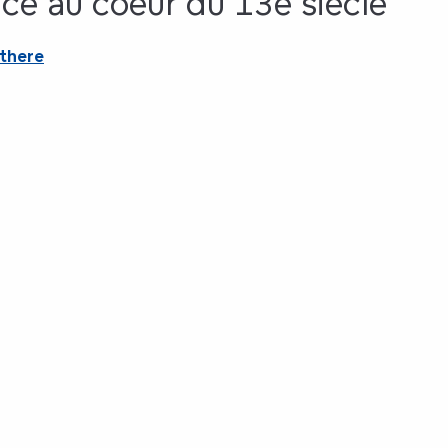
ce au coeur du 13e siècle
 there