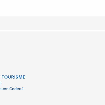
 TOURISME
6
ouen Cedex 1