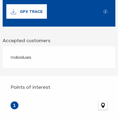
Documentation
GPX TRACE
GPX / 
Accepted customers
Individuals
Points of interest
Points of interest
1