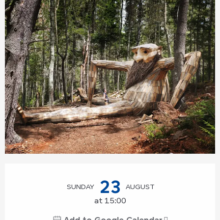
Opening hours & contact details
23
SUNDAY
AUGUST
at 15:00
Add to Google Calendar