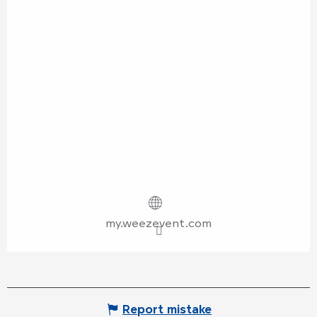
my.weezevent.com
Report mistake