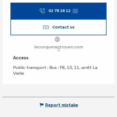
02 78 26 12
▒▒
Contact us
leconquerantrouen.com
Access
Access
Public transport : Bus : F8, 10, 11, arrêt La
Vielle
Report mistake