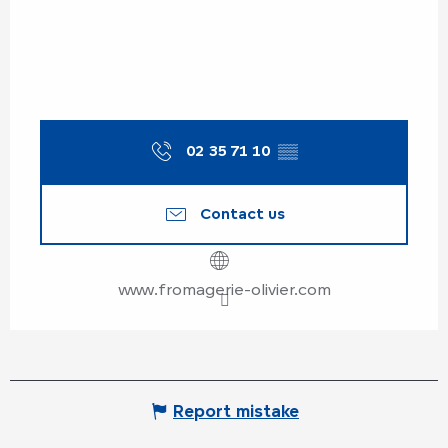
02 35 71 10
▒▒
Contact us
www.fromagerie-olivier.com
Report mistake