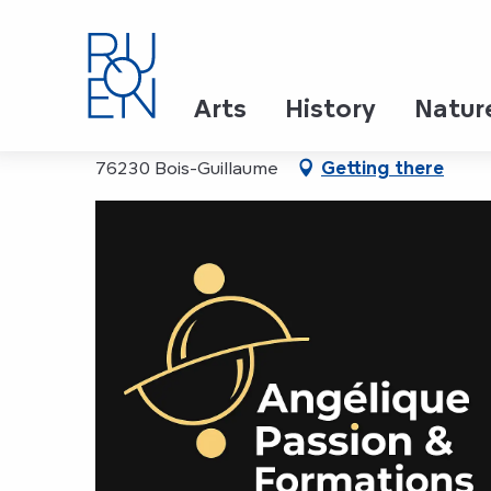
Aller
Home
Angélique Passion et Formation
au
contenu
principal
Angélique Passion et F
Arts
History
Natur
76230 Bois-Guillaume
Getting there