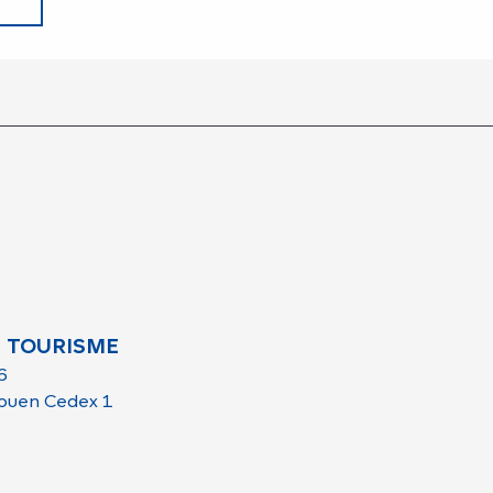
 TOURISME
6
ouen Cedex 1