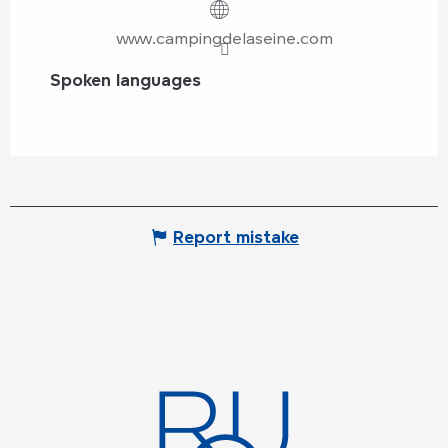
www.campingdelaseine.com
Spoken languages
Spoken languages
Report mistake