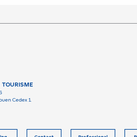
 TOURISME
6
ouen Cedex 1
ing
Contact
Professional
R