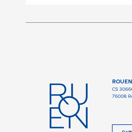
ROUEN
CS 3066
76008 R
Gett