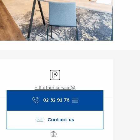
Opening hours & co
Car park
+ 9 other service(s)
02 32 91 76
▒▒
Contact us