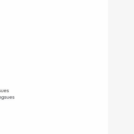
sues
angsues