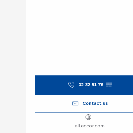
02 32 91 76
▒▒
Contact us
all.accor.com