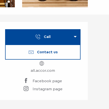
Opening hours & co
Call
Contact us
all.accor.com
Facebook page
Instagram page