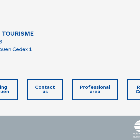
 TOURISME
6
ouen Cedex 1
ing
Contact
Professional
R
ouen
us
area
C