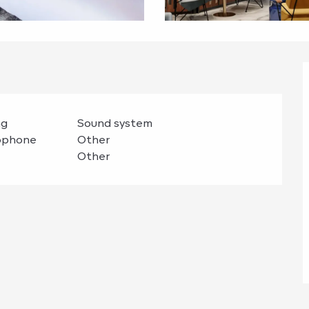
ng
Sound system
rophone
Other
Other