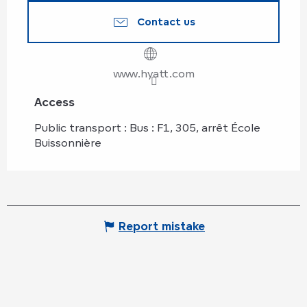
Contact us
www.hyatt.com
Access
Access
Public transport : Bus : F1, 305, arrêt École
Buissonnière
Report mistake