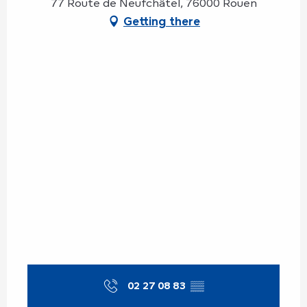
77 Route de Neufchâtel, 76000 Rouen
Getting there
02 27 08 83
▒▒