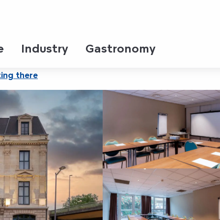
**** - Séminaire
e
Industry
Gastronomy
ing there