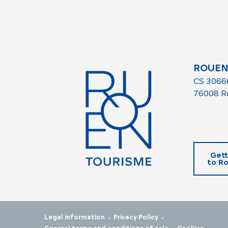
ROUEN
CS 3066
76008 R
Gett
to R
-
-
Legal information
Privacy Policy