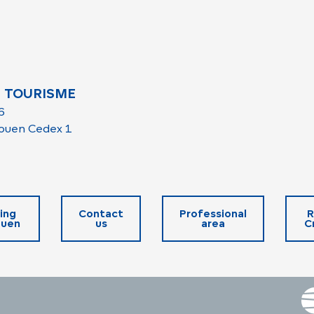
 TOURISME
6
ouen Cedex 1
ing
Contact
Professional
R
ouen
us
area
C