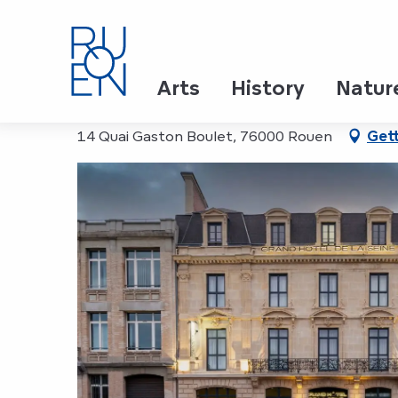
Aller
Home
Grand Hôtel de la Seine**** - Séminaire
au
contenu
principal
Grand Hôtel de la Seine
Arts
History
Natur
14 Quai Gaston Boulet, 76000 Rouen
Gett