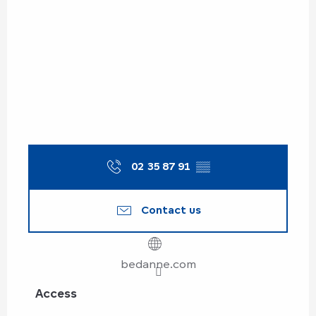
02 35 87 91
▒▒
Contact us
bedanne.com
Access
Access