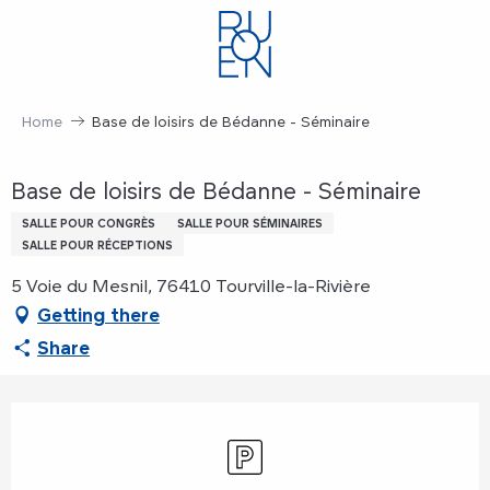
Aller
au
contenu
principal
Home
Base de loisirs de Bédanne - Séminaire
Base de loisirs de Bédanne - Séminaire
SALLE POUR CONGRÈS
SALLE POUR SÉMINAIRES
SALLE POUR RÉCEPTIONS
5 Voie du Mesnil, 76410 Tourville-la-Rivière
Getting there
Share
Opening hours & contact details
Car park