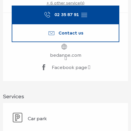
+ 6 other service(s)
02 35 87 91
▒▒
Contact us
bedanne.com
Facebook page
Services
Car park